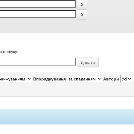
в пошуку.
Впорядкування
Автори