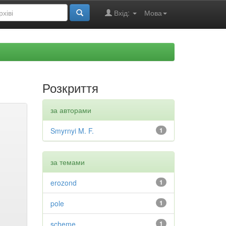
Вхід:
Мова
Розкриття
за авторами
Smyrnyi M. F.
1
за темами
erozond
1
pole
1
scheme
1