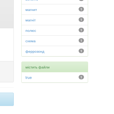
магнит
1
магніт
1
полюс
1
схема
1
феррозонд
1
містить файли
true
1