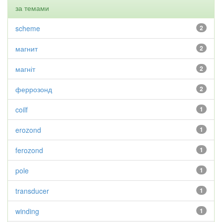
за темами
scheme
2
магнит
2
магніт
2
феррозонд
2
coilf
1
erozond
1
ferozond
1
pole
1
transducer
1
winding
1