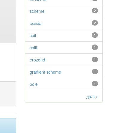
scheme
2
схема
2
coil
1
coilf
1
erozond
1
gradient scheme
1
pole
1
далі >