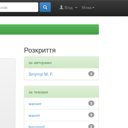
Вхід:
Мова
Розкриття
за авторами
Smyrnyi M. F.
3
за темами
магнит
3
магніт
3
ferozond
2