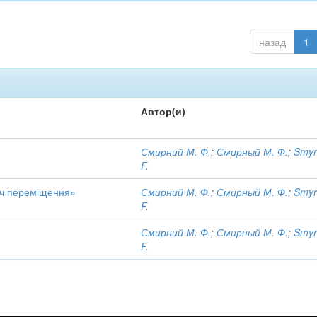
назад
1
Автор(и)
Смирний М. Ф.
;
Смирный М. Ф.
;
Smyr
F.
ач переміщення»
Смирний М. Ф.
;
Смирный М. Ф.
;
Smyr
F.
Смирний М. Ф.
;
Смирный М. Ф.
;
Smyr
F.