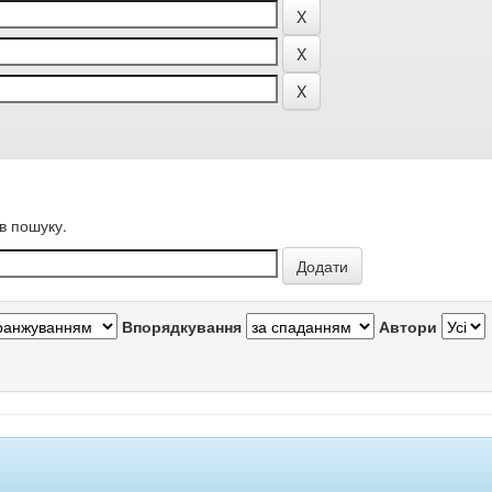
в пошуку.
Впорядкування
Автори