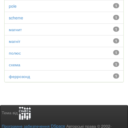
pole
1
scheme
1
магнит
1
магніт
1
полюс
1
схема
1
феррозонд
1
Тема від
Програмне забезпечення DSpace
Авторські права © 2002-