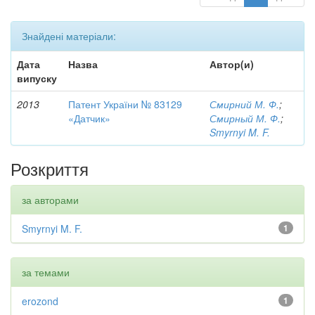
Знайдені матеріали:
Дата
Назва
Автор(и)
випуску
2013
Патент України № 83129
Смирний М. Ф.
;
«Датчик»
Смирный М. Ф.
;
Smyrnyi M. F.
Розкриття
за авторами
Smyrnyi M. F.
1
за темами
erozond
1