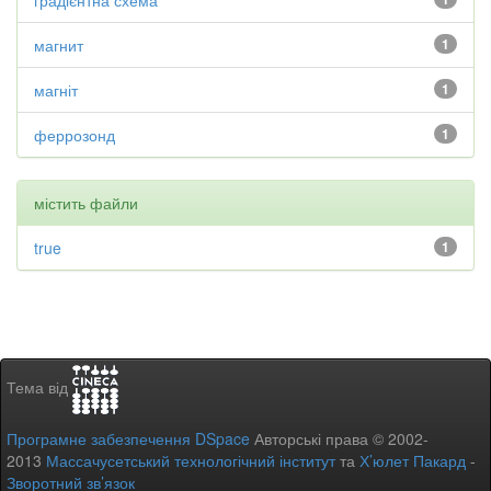
градієнтна схема
магнит
1
магніт
1
феррозонд
1
містить файли
true
1
Тема від
Програмне забезпечення DSpace
Авторські права © 2002-
2013
Массачусетський технологічний інститут
та
Х’юлет Пакард
-
Зворотний зв’язок