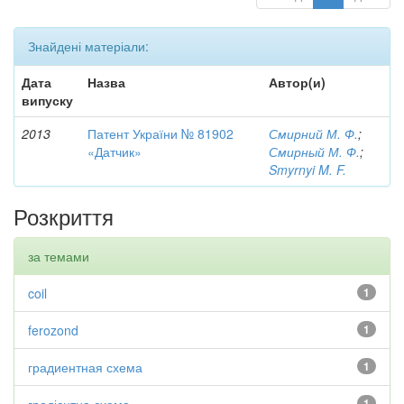
Знайдені матеріали:
Дата
Назва
Автор(и)
випуску
2013
Патент України № 81902
Смирний М. Ф.
;
«Датчик»
Смирный М. Ф.
;
Smyrnyi M. F.
Розкриття
за темами
coil
1
ferozond
1
градиентная схема
1
1