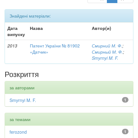
Знайдені матеріали:
Дата
Назва
Автор(и)
випуску
2013
Патент України № 81902
Смирний М. Ф.
;
«Датчик»
Смирный М. Ф.
;
Smyrnyi M. F.
Розкриття
за авторами
Smyrnyi M. F.
1
за темами
ferozond
1