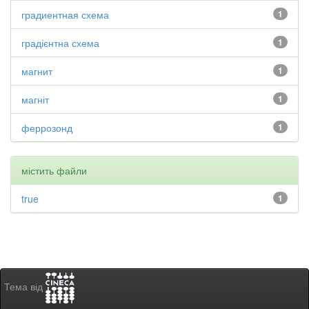
градиентная схема
1
градієнтна схема
1
магнит
1
магніт
1
феррозонд
1
містить файли
true
1
Тема від