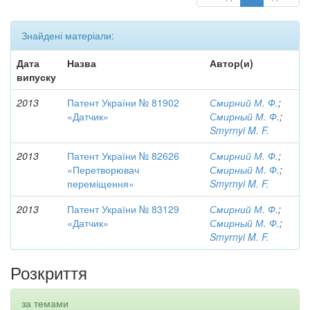
Знайдені матеріали:
Дата
Назва
Автор(и)
випуску
2013
Патент України № 81902
Смирний М. Ф.
;
«Датчик»
Смирный М. Ф.
;
Smyrnyi M. F.
2013
Патент України № 82626
Смирний М. Ф.
;
«Перетворювач
Смирный М. Ф.
;
переміщення»
Smyrnyi M. F.
2013
Патент України № 83129
Смирний М. Ф.
;
«Датчик»
Смирный М. Ф.
;
Smyrnyi M. F.
Розкриття
за темами