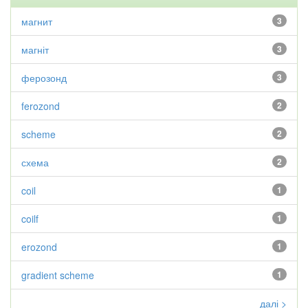
магнит
3
магніт
3
ферозонд
3
ferozond
2
scheme
2
схема
2
coil
1
coilf
1
erozond
1
gradient scheme
1
далі >