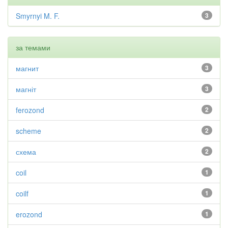
Smyrnyi M. F.
3
за темами
магнит
3
магніт
3
ferozond
2
scheme
2
схема
2
coil
1
coilf
1
erozond
1