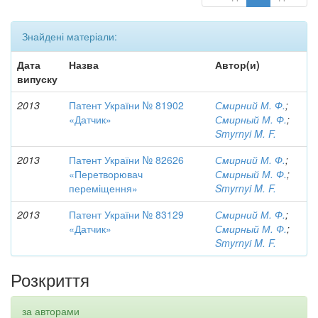
Знайдені матеріали:
Дата
Назва
Автор(и)
випуску
2013
Патент України № 81902
Смирний М. Ф.
;
«Датчик»
Смирный М. Ф.
;
Smyrnyi M. F.
2013
Патент України № 82626
Смирний М. Ф.
;
«Перетворювач
Смирный М. Ф.
;
переміщення»
Smyrnyi M. F.
2013
Патент України № 83129
Смирний М. Ф.
;
«Датчик»
Смирный М. Ф.
;
Smyrnyi M. F.
Розкриття
за авторами