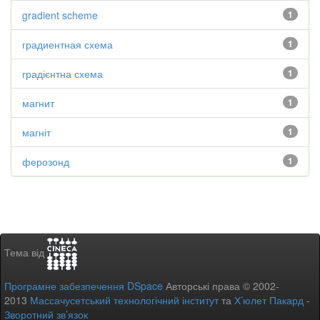
gradient scheme
1
градиентная схема
1
градієнтна схема
1
магнит
1
магніт
1
ферозонд
1
Тема від
Програмне забезпечення DSpace
Авторські права © 2002-
2013
Массачусетський технологічний інститут
та
Х’юлет Пакард
-
Зворотний зв’язок