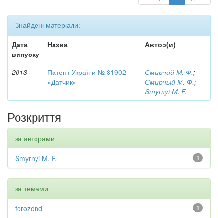
Знайдені матеріали:
Дата
Назва
Автор(и)
випуску
2013
Патент України № 81902
Смирний М. Ф.
;
«Датчик»
Смирный М. Ф.
;
Smyrnyi M. F.
Розкриття
за авторами
Smyrnyi M. F.
1
за темами
ferozond
1