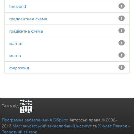
ferozond
1
градиентная схема
1
градієнтна схема
1
магнит
1
магніт
1
ферозонд
1
Тема від
Програмне забезпечення DSpace
Авторські права © 2002-
2013
Массачусетський технологічний інститут
та
Х’юлет Пакард
-
Зворотний зв’язок