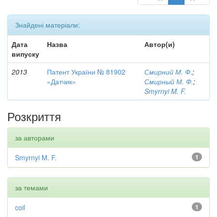
Знайдені матеріали:
Дата
Назва
Автор(и)
випуску
2013
Патент України № 81902
Смирний М. Ф.
;
«Датчик»
Смирный М. Ф.
;
Smyrnyi M. F.
Розкриття
за авторами
Smyrnyi M. F.
1
за темами
coil
1