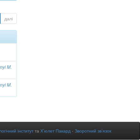
далі
nyi M.
nyi M.
огічний інститут
та
Х’юлет Пакард
-
Зворотний зв’язок