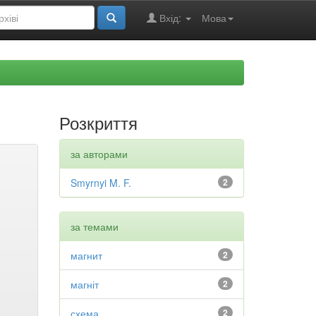
Вхід:
Мова
Розкриття
за авторами
Smyrnyi M. F.
2
за темами
магнит
2
магніт
2
схема
2