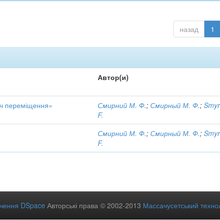
назад
1
Автор(и)
ач переміщення»
Смирний М. Ф.
;
Смирный М. Ф.
;
Smyr
F.
Смирний М. Ф.
;
Смирный М. Ф.
;
Smyr
F.
ечення DSpace
Авторські права © 2002-2013
Массачусетський технол