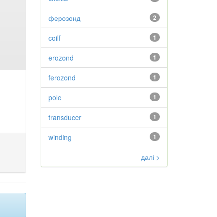
ферозонд
2
coilf
1
erozond
1
ferozond
1
pole
1
transducer
1
winding
1
далі >