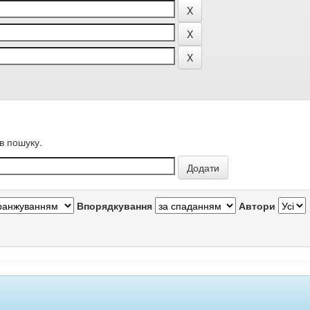
в пошуку.
Впорядкування
Автори