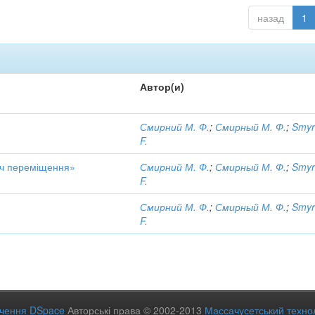
назад
1
Автор(и)
Смирний М. Ф.
;
Смирный М. Ф.
;
Smyr
F.
ач переміщення»
Смирний М. Ф.
;
Смирный М. Ф.
;
Smyr
F.
Смирний М. Ф.
;
Смирный М. Ф.
;
Smyr
F.
ечення DSpace
Авторські права © 2002-2013
Массачусетський технол