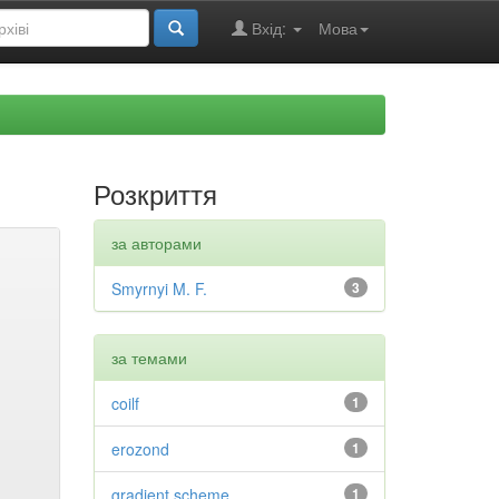
Вхід:
Мова
Розкриття
за авторами
Smyrnyi M. F.
3
за темами
coilf
1
erozond
1
gradient scheme
1