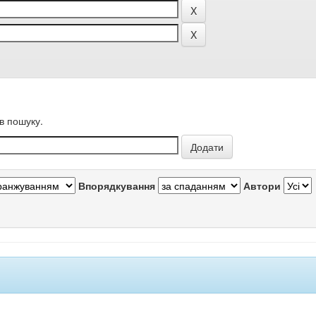
в пошуку.
Впорядкування
Автори