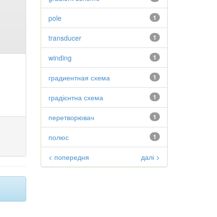
pole
1
transducer
1
winding
1
градиентная схема
1
градієнтна схема
1
перетворювач
1
полюс
1
< попередня
далі >