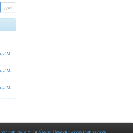
далі
nyi M.
nyi M.
nyi M.
огічний інститут
та
Х’юлет Пакард
-
Зворотний зв’язок