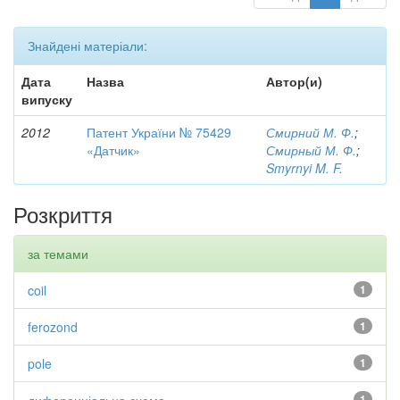
Знайдені матеріали:
Дата
Назва
Автор(и)
випуску
2012
Патент України № 75429
Смирний М. Ф.
;
«Датчик»
Смирный М. Ф.
;
Smyrnyi M. F.
Розкриття
за темами
coil
1
ferozond
1
pole
1
1