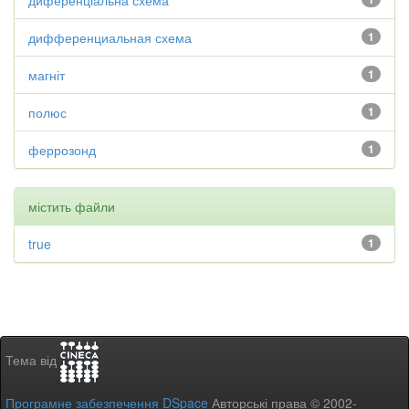
диференціальна схема
дифференциальная схема
1
магніт
1
полюс
1
феррозонд
1
містить файли
true
1
Тема від
Програмне забезпечення DSpace
Авторські права © 2002-