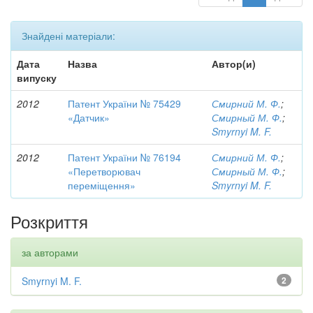
Знайдені матеріали:
Дата
Назва
Автор(и)
випуску
2012
Патент України № 75429
Смирний М. Ф.
;
«Датчик»
Смирный М. Ф.
;
Smyrnyi M. F.
2012
Патент України № 76194
Смирний М. Ф.
;
«Перетворювач
Смирный М. Ф.
;
переміщення»
Smyrnyi M. F.
Розкриття
за авторами
Smyrnyi M. F.
2