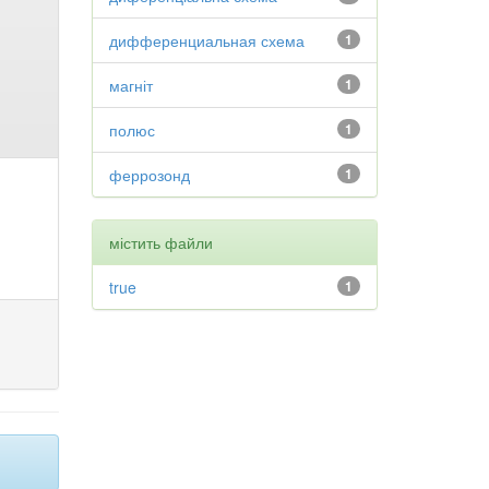
дифференциальная схема
1
магніт
1
полюс
1
феррозонд
1
містить файли
true
1