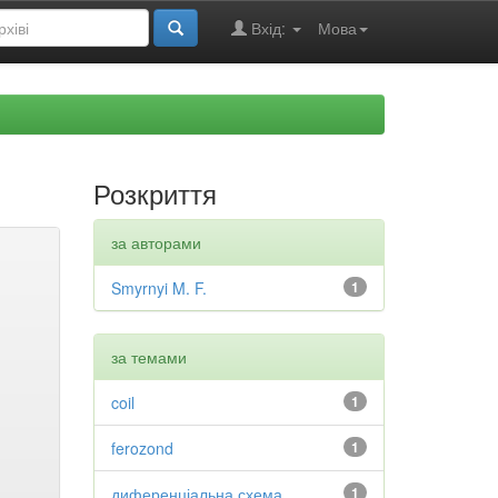
Вхід:
Мова
Розкриття
за авторами
Smyrnyi M. F.
1
за темами
coil
1
ferozond
1
диференціальна схема
1