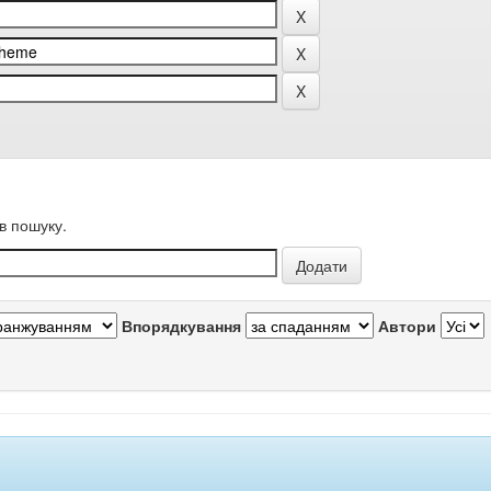
в пошуку.
Впорядкування
Автори