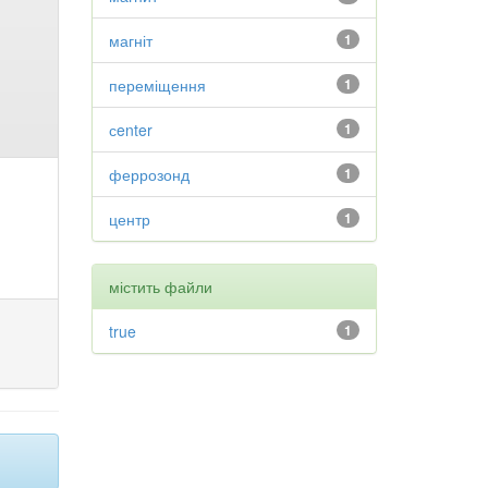
магніт
1
переміщення
1
сenter
1
феррозонд
1
центр
1
містить файли
true
1