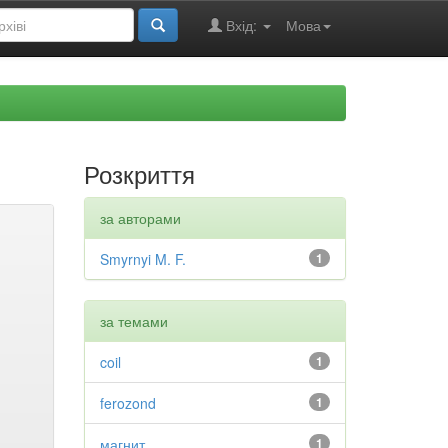
Вхід:
Мова
Розкриття
за авторами
Smyrnyi M. F.
1
за темами
coil
1
ferozond
1
магнит
1