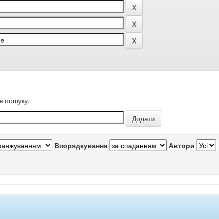
в пошуку.
Впорядкування
Автори