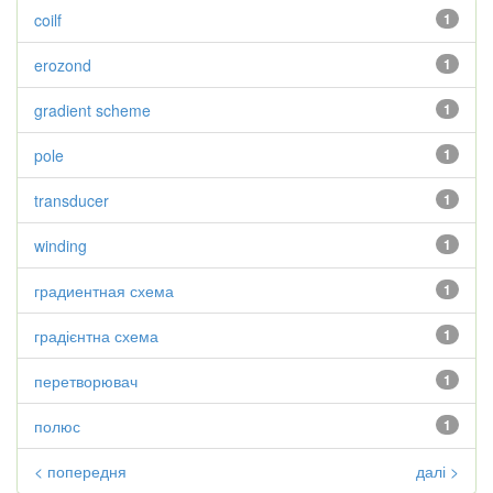
coilf
1
erozond
1
gradient scheme
1
pole
1
transducer
1
winding
1
градиентная схема
1
градієнтна схема
1
перетворювач
1
полюс
1
< попередня
далі >