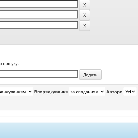
в пошуку.
Впорядкування
Автори