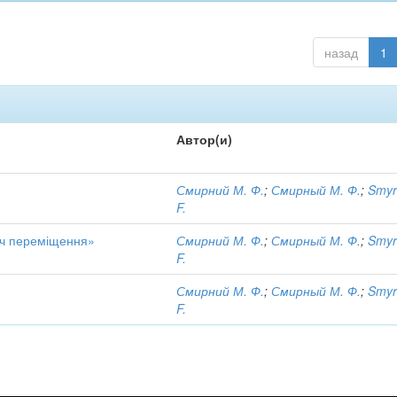
назад
1
Автор(и)
Смирний М. Ф.
;
Смирный М. Ф.
;
Smyr
F.
ач переміщення»
Смирний М. Ф.
;
Смирный М. Ф.
;
Smyr
F.
Смирний М. Ф.
;
Смирный М. Ф.
;
Smyr
F.