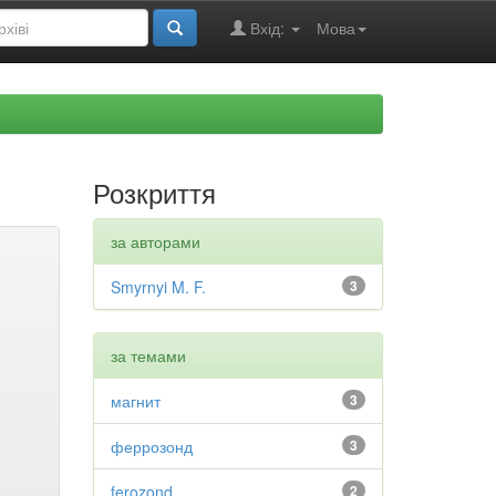
Вхід:
Мова
Розкриття
за авторами
Smyrnyi M. F.
3
за темами
магнит
3
феррозонд
3
ferozond
2