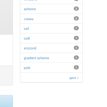
scheme
2
схема
2
coil
1
coilf
1
erozond
1
gradient scheme
1
pole
1
далі >