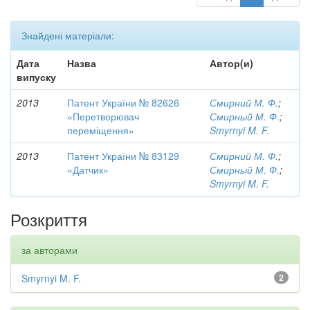
Знайдені матеріали:
Дата
Назва
Автор(и)
випуску
2013
Патент України № 82626
Смирний М. Ф.
;
«Перетворювач
Смирный М. Ф.
;
переміщення»
Smyrnyi M. F.
2013
Патент України № 83129
Смирний М. Ф.
;
«Датчик»
Смирный М. Ф.
;
Smyrnyi M. F.
Розкриття
за авторами
Smyrnyi M. F.
2