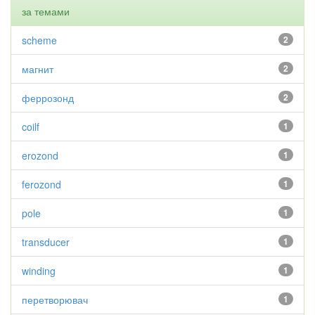
за темами
scheme
2
магнит
2
феррозонд
2
coilf
1
erozond
1
ferozond
1
pole
1
transducer
1
winding
1
перетворювач
1