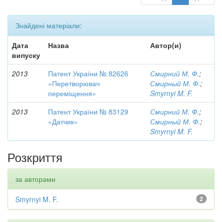
Знайдені матеріали:
Дата
Назва
Автор(и)
випуску
2013
Патент України № 82626
Смирний М. Ф.
;
«Перетворювач
Смирный М. Ф.
;
переміщення»
Smyrnyi M. F.
2013
Патент України № 83129
Смирний М. Ф.
;
«Датчик»
Смирный М. Ф.
;
Smyrnyi M. F.
Розкриття
за авторами
Smyrnyi M. F.
2