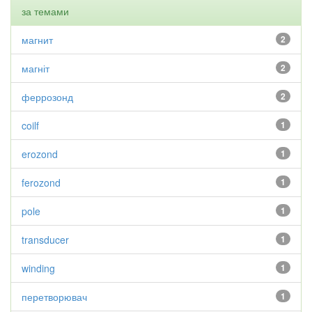
за темами
магнит
2
магніт
2
феррозонд
2
coilf
1
erozond
1
ferozond
1
pole
1
transducer
1
winding
1
перетворювач
1