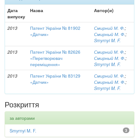
Дата
Назва
Автор(и)
випуску
2013
Патент України № 81902
Смирний М. Ф.
;
«Датчик»
Смирный М. Ф.
;
Smyrnyi M. F.
2013
Патент України № 82626
Смирний М. Ф.
;
«Перетворювач
Смирный М. Ф.
;
переміщення»
Smyrnyi M. F.
2013
Патент України № 83129
Смирний М. Ф.
;
«Датчик»
Смирный М. Ф.
;
Smyrnyi M. F.
Розкриття
за авторами
Smyrnyi M. F.
3