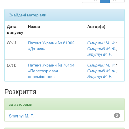
Знайдені матеріали:
Дата
Назва
Автор(и)
випуску
2013
Патент України № 81902
Смирний М. Ф.
;
«Датчик»
Смирный М. Ф.
;
Smyrnyi M. F.
2012
Патент України № 76194
Смирний М. Ф.
;
«Перетворювач
Смирный М. Ф.
;
переміщення»
Smyrnyi M. F.
Розкриття
за авторами
Smyrnyi M. F.
2