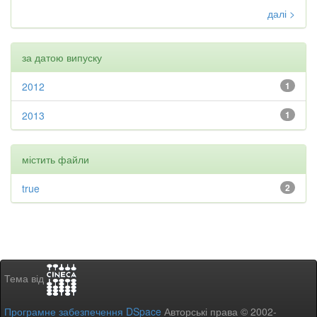
далі >
за датою випуску
2012
1
2013
1
містить файли
true
2
Тема від
Програмне забезпечення DSpace
Авторські права © 2002-