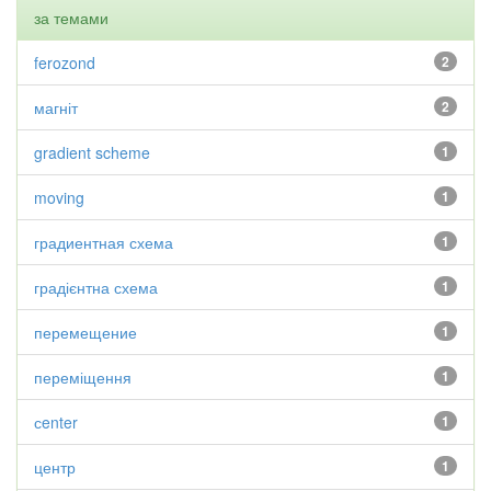
за темами
ferozond
2
магніт
2
gradient scheme
1
moving
1
градиентная схема
1
градієнтна схема
1
перемещение
1
переміщення
1
сenter
1
центр
1