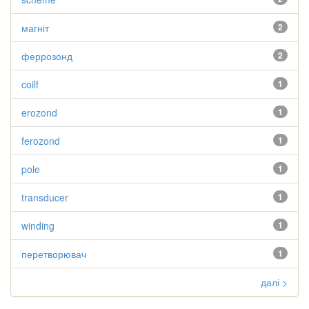
магніт
2
феррозонд
2
coilf
1
erozond
1
ferozond
1
pole
1
transducer
1
winding
1
перетворювач
1
далі >