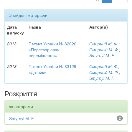
Знайдені матеріали:
Дата
Назва
Автор(и)
випуску
2013
Патент України № 82626
Смирний М. Ф.
;
«Перетворювач
Смирный М. Ф.
;
переміщення»
Smyrnyi M. F.
2013
Патент України № 83129
Смирний М. Ф.
;
«Датчик»
Смирный М. Ф.
;
Smyrnyi M. F.
Розкриття
за авторами
Smyrnyi M. F.
2