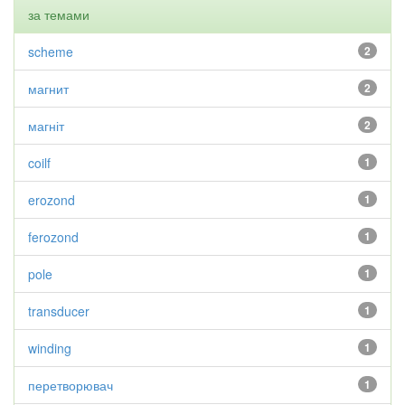
за темами
scheme
2
магнит
2
магніт
2
coilf
1
erozond
1
ferozond
1
pole
1
transducer
1
winding
1
перетворювач
1