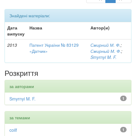
Знайдені матеріали:
Дата
Назва
Автор(и)
випуску
2013
Патент України № 83129
Смирний М. Ф.
;
«Датчик»
Смирный М. Ф.
;
Smyrnyi M. F.
Розкриття
за авторами
Smyrnyi M. F.
1
за темами
coilf
1