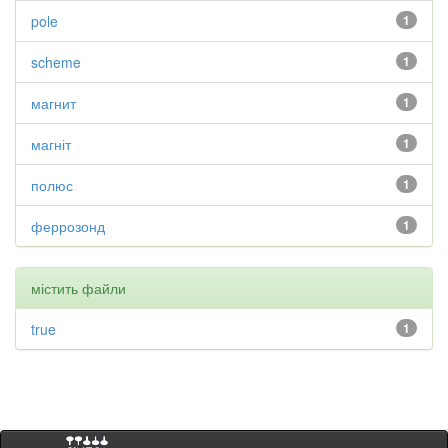
pole
1
scheme
1
магнит
1
магніт
1
полюс
1
феррозонд
1
містить файли
true
1