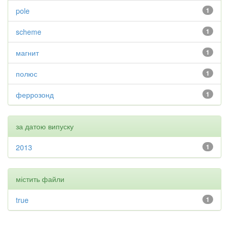
pole
1
scheme
1
магнит
1
полюс
1
феррозонд
1
за датою випуску
2013
1
містить файли
true
1