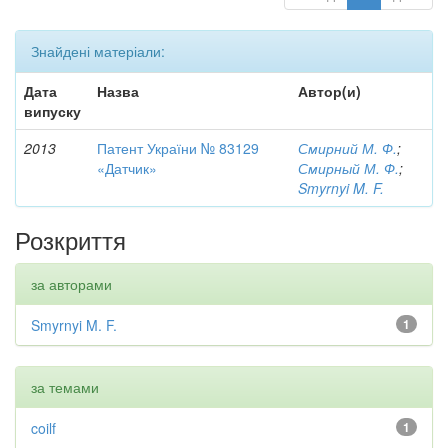
Знайдені матеріали:
Дата
Назва
Автор(и)
випуску
2013
Патент України № 83129
Смирний М. Ф.
;
«Датчик»
Смирный М. Ф.
;
Smyrnyi M. F.
Розкриття
за авторами
Smyrnyi M. F.
1
за темами
coilf
1