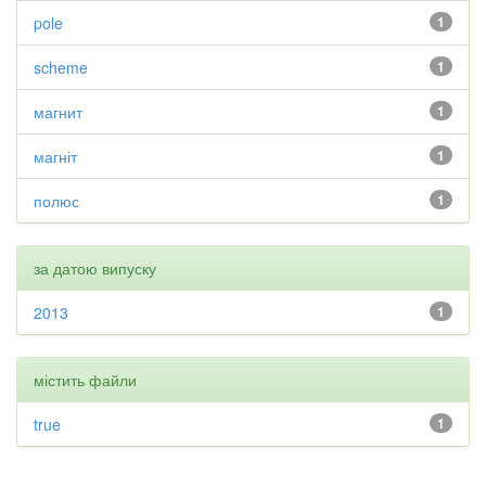
pole
1
scheme
1
магнит
1
магніт
1
полюс
1
за датою випуску
2013
1
містить файли
true
1