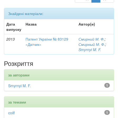
Знайдені матеріали:
Дата
Назва
Автор(и)
випуску
2013
Патент України № 83129
Смирний М. Ф.
;
«Датчик»
Смирный М. Ф.
;
Smyrnyi M. F.
Розкриття
за авторами
Smyrnyi M. F.
1
за темами
coilf
1