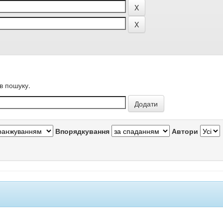
в пошуку.
Впорядкування
Автори