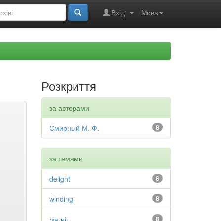
Вхід:
Мова
Розкриття
за авторами
Смирный М. Ф.
8
за темами
delight
8
winding
8
магніт
8