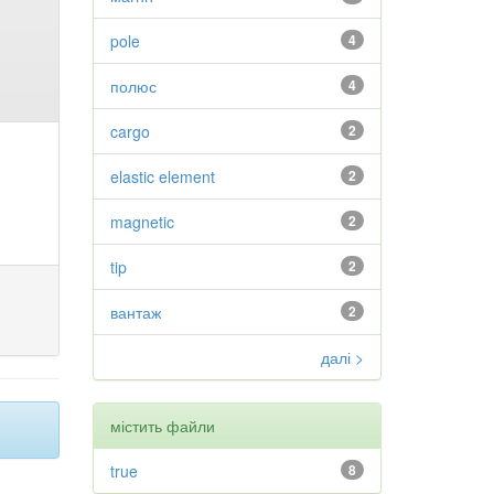
pole
4
полюс
4
cargo
2
elastic element
2
magnetic
2
tip
2
вантаж
2
далі >
містить файли
true
8