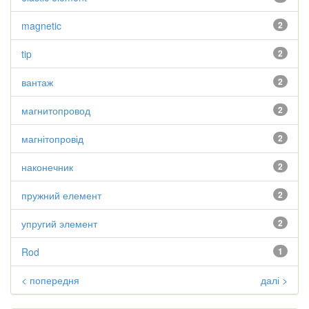
magnetic
2
tip
2
вантаж
2
магнитопровод
2
магнітопровід
2
наконечник
2
пружний елемент
2
упругий элемент
2
Rod
1
< попередня
далі >