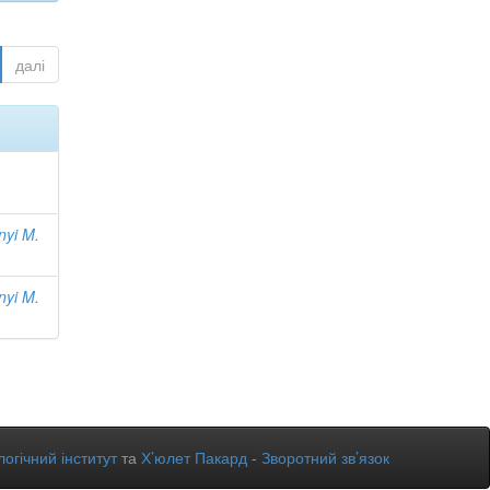
далі
nyi M.
nyi M.
огічний інститут
та
Х’юлет Пакард
-
Зворотний зв’язок