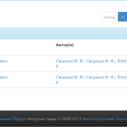
назад
1
Автор(и)
хват»
Смирний М. Ф.
;
Смирный М. Ф.
;
Smyr
F.
хват»
Смирний М. Ф.
;
Смирный М. Ф.
;
Smyr
F.
ечення DSpace
Авторські права © 2002-2013
Массачусетський технол