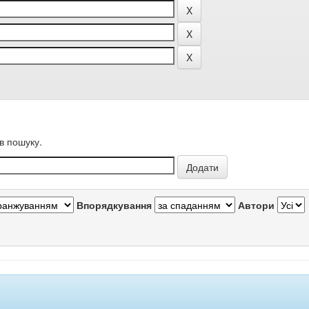
в пошуку.
Впорядкування
Автори