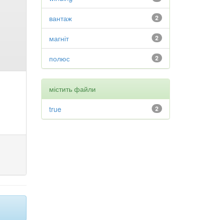
вантаж
2
магніт
2
полюс
2
містить файли
true
2