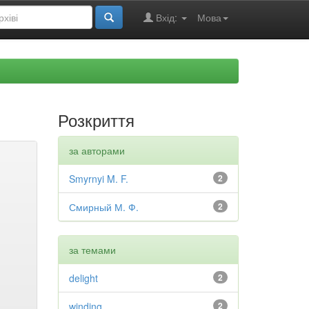
Вхід:
Мова
Розкриття
за авторами
Smyrnyi M. F.
2
Смирный М. Ф.
2
за темами
delight
2
winding
2