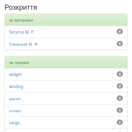
Розкриття
за авторами
Smyrnyi M. F.
4
Смирный М. Ф.
4
за темами
delight
4
winding
4
магніт
4
полюс
4
cargo
2