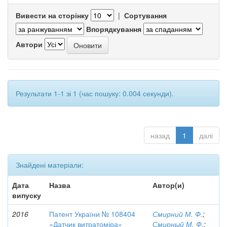
Вивести на сторінку
|
Сортування
Впорядкування
Автори
Результати 1-1 зі 1 (час пошуку: 0.004 секунди).
назад
1
далі
Знайдені матеріали:
Дата
Назва
Автор(и)
випуску
2016
Патент України № 108404
Смирний М. Ф.
;
«Датчик витратоміра»
Смирный М. Ф.
;