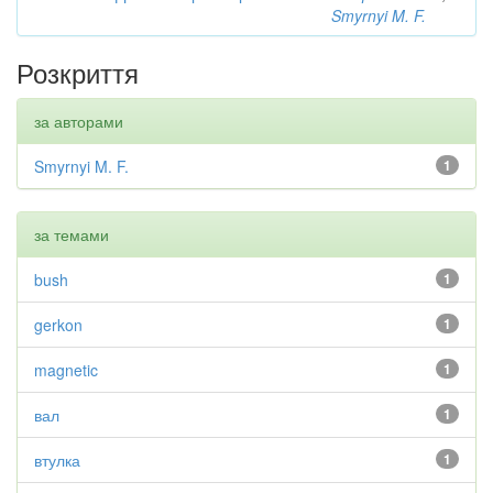
Smyrnyi M. F.
Розкриття
за авторами
Smyrnyi M. F.
1
за темами
bush
1
gerkon
1
magnetic
1
вал
1
втулка
1