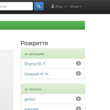
Вхід:
Мова
Розкриття
за авторами
Smyrnyi M. F.
2
Смирний М. Ф.
2
за темами
gerkon
2
magnetic
2