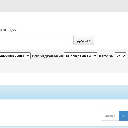
в пошуку.
Впорядкування
Автори
назад
1