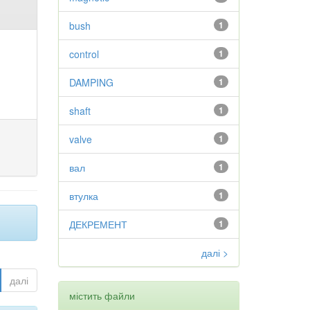
bush
1
control
1
DAMPING
1
shaft
1
valve
1
вал
1
втулка
1
ДЕКРЕМЕНТ
1
далі >
далі
містить файли