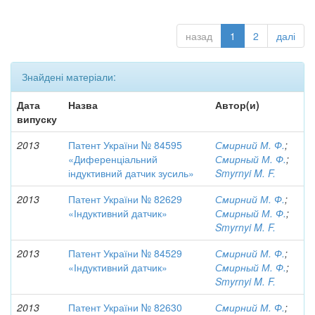
назад
1
2
далі
Знайдені матеріали:
Дата
Назва
Автор(и)
випуску
2013
Патент України № 84595
Смирний М. Ф.
;
«Диференціальний
Смирный М. Ф.
;
індуктивний датчик зусиль»
Smyrnyi M. F.
2013
Патент України № 82629
Смирний М. Ф.
;
«Індуктивний датчик»
Смирный М. Ф.
;
Smyrnyi M. F.
2013
Патент України № 84529
Смирний М. Ф.
;
«Індуктивний датчик»
Смирный М. Ф.
;
Smyrnyi M. F.
2013
Патент України № 82630
Смирний М. Ф.
;