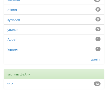
efforts
5
зусилля
5
усилие
5
Adder
1
jumper
1
далі >
містить файли
true
13