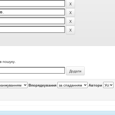
в пошуку.
Впорядкування
Автори