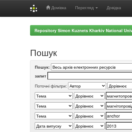
Домівка
Перегляд
Довідка
Skip
navigation
Repository Simon Kuznets Kharkiv National Uni
Пошук
Пошук:
запит
Поточні фільтри: