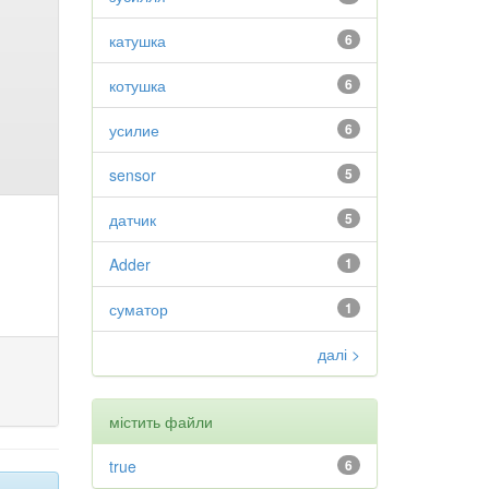
катушка
6
котушка
6
усилие
6
sensor
5
датчик
5
Adder
1
суматор
1
далі >
містить файли
true
6