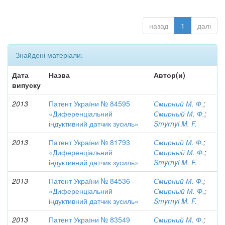
назад
1
далі
Знайдені матеріали:
Дата
Назва
Автор(и)
випуску
2013
Патент України № 84595
Смирний М. Ф.
;
«Диференціальний
Смирный М. Ф.
;
індуктивний датчик зусиль»
Smyrnyi M. F.
2013
Патент України № 81793
Смирний М. Ф.
;
«Диференціальний
Смирный М. Ф.
;
індуктивний датчик зусиль»
Smyrnyi M. F.
2013
Патент України № 84536
Смирний М. Ф.
;
«Диференціальний
Смирный М. Ф.
;
індуктивний датчик зусиль»
Smyrnyi M. F.
2013
Патент України № 83549
Смирний М. Ф.
;