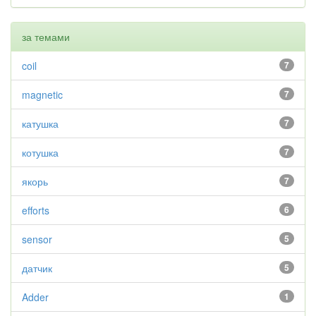
за темами
coil
7
magnetic
7
катушка
7
котушка
7
якорь
7
efforts
6
sensor
5
датчик
5
Adder
1