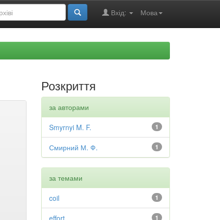
Вхід:
Мова
Розкриття
за авторами
Smyrnyi M. F.
1
Смирний М. Ф.
1
за темами
coil
1
effort
1