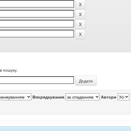
в пошуку.
Впорядкування
Автори