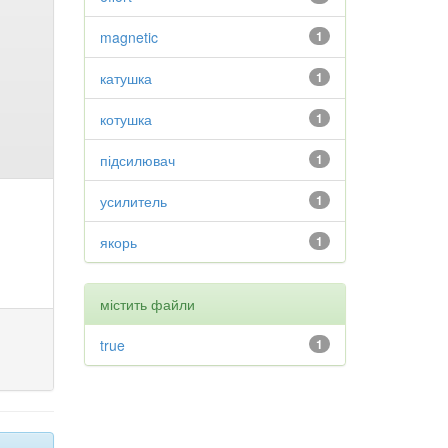
magnetic
1
катушка
1
котушка
1
підсилювач
1
усилитель
1
якорь
1
містить файли
true
1