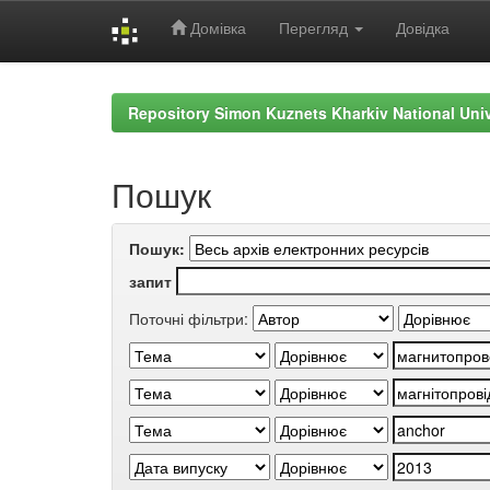
Домівка
Перегляд
Довідка
Skip
navigation
Repository Simon Kuznets Kharkiv National Uni
Пошук
Пошук:
запит
Поточні фільтри: