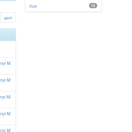
true
13
далі
nyi M.
nyi M.
nyi M.
nyi M.
nyi M.