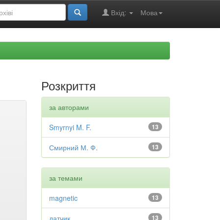
Вхід:
Мова
Розкриття
за авторами
Smyrnyi M. F.
13
Смирний М. Ф.
13
за темами
magnetic
13
датчик
13