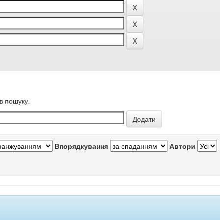
в пошуку.
Впорядкування
Автори