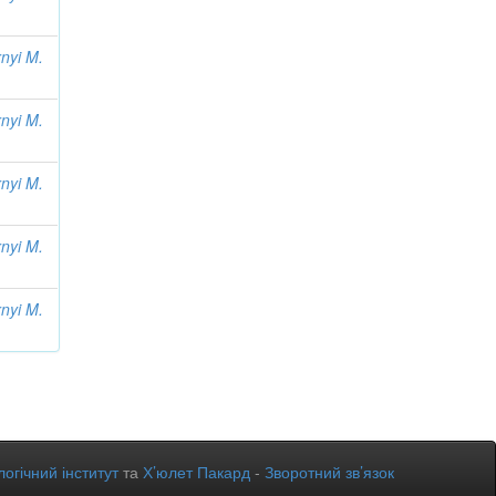
nyi M.
nyi M.
nyi M.
nyi M.
nyi M.
огічний інститут
та
Х’юлет Пакард
-
Зворотний зв’язок