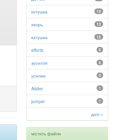
котушка
13
якорь
13
катушка
12
efforts
5
зусилля
5
усилие
5
Adder
1
jumper
1
далі >
містить файли