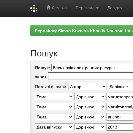
Домівка
Перегляд
Довідка
Skip
navigation
Repository Simon Kuznets Kharkiv National Uni
Пошук
Пошук:
запит
Поточні фільтри: