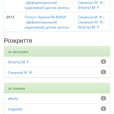
«Диференціальний
Смирный М. Ф.
;
індуктивний датчик зусиль»
Smyrnyi M. F.
2013
Патент України № 82625
Смирний М. Ф.
;
«Диференціальний
Смирный М. Ф.
;
індуктивний датчик зусиль»
Smyrnyi M. F.
Розкриття
за авторами
Smyrnyi M. F.
5
Смирний М. Ф.
5
за темами
efforts
5
magnetic
5