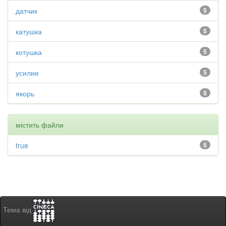
датчик
5
катушка
5
котушка
5
усилие
5
якорь
5
містить файли
true
5
Тема від