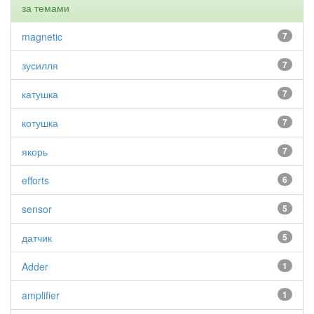
за темами
magnetic
7
зусилля
7
катушка
7
котушка
7
якорь
7
efforts
6
sensor
5
датчик
5
Adder
1
amplifier
1