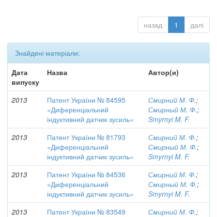
назад
1
далі
Знайдені матеріали:
Дата
Назва
Автор(и)
випуску
2013
Патент України № 84595
Смирний М. Ф.
;
«Диференціальний
Смирный М. Ф.
;
індуктивний датчик зусиль»
Smyrnyi M. F.
2013
Патент України № 81793
Смирний М. Ф.
;
«Диференціальний
Смирный М. Ф.
;
індуктивний датчик зусиль»
Smyrnyi M. F.
2013
Патент України № 84536
Смирний М. Ф.
;
«Диференціальний
Смирный М. Ф.
;
індуктивний датчик зусиль»
Smyrnyi M. F.
2013
Патент України № 83549
Смирний М. Ф.
;