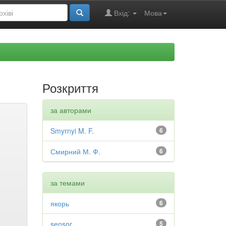
Вхід:
Мова
Розкриття
за авторами
Smyrnyi M. F.
6
Смирний М. Ф.
6
за темами
якорь
6
sensor
5