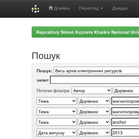
Домівка
Перегляд
Довідка
Skip
navigation
Repository Simon Kuznets Kharkiv National Uni
Пошук
Пошук:
запит
Поточні фільтри: