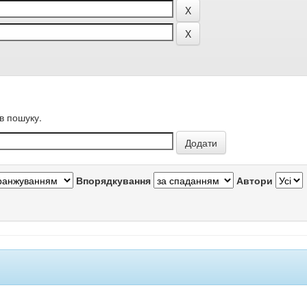
в пошуку.
Впорядкування
Автори