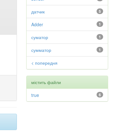
датчик
5
Adder
1
суматор
1
сумматор
1
< попередня
містить файли
true
6