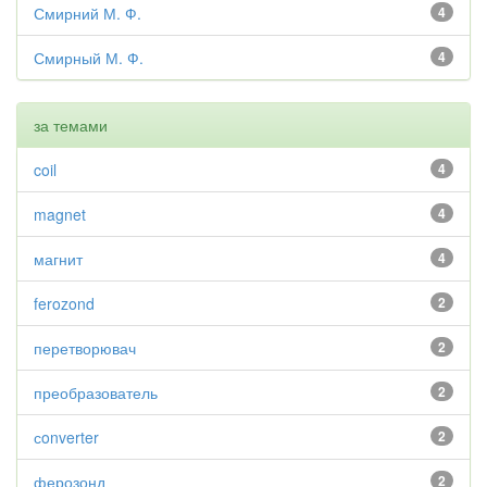
Смирний М. Ф.
4
Смирный М. Ф.
4
за темами
coil
4
magnet
4
магнит
4
ferozond
2
перетворювач
2
преобразователь
2
сonverter
2
ферозонд
2