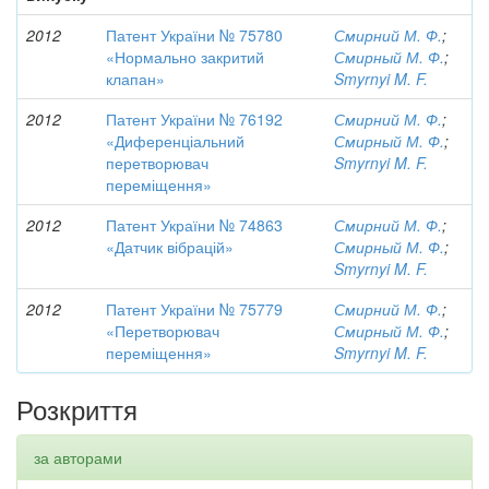
2012
Патент України № 75780
Смирний М. Ф.
;
«Нормально закритий
Смирный М. Ф.
;
клапан»
Smyrnyi M. F.
2012
Патент України № 76192
Смирний М. Ф.
;
«Диференціальний
Смирный М. Ф.
;
перетворювач
Smyrnyi M. F.
переміщення»
2012
Патент України № 74863
Смирний М. Ф.
;
«Датчик вібрацій»
Смирный М. Ф.
;
Smyrnyi M. F.
2012
Патент України № 75779
Смирний М. Ф.
;
«Перетворювач
Смирный М. Ф.
;
переміщення»
Smyrnyi M. F.
Розкриття
за авторами