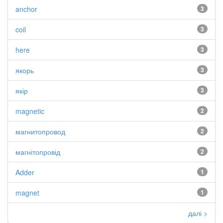
anchor
3
coil
3
here
3
якорь
3
якір
3
magnetic
2
магнитопровод
2
магнітопровід
2
Adder
1
magnet
1
далі >