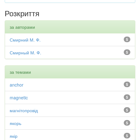
Розкриття
за авторами
Смирний М. Ф.
5
Смирный М. Ф.
5
за темами
anchor
5
magnetic
5
магнітопровід
5
якорь
5
якір
5