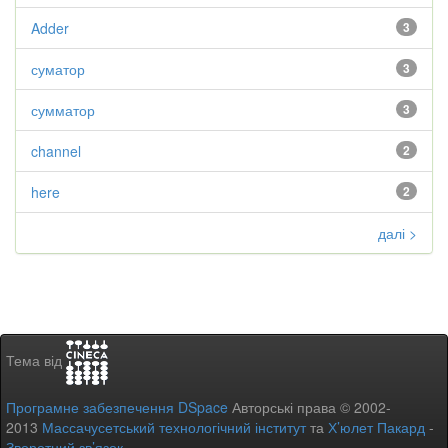
Adder
3
суматор
3
сумматор
3
channel
2
here
2
далі >
Тема від
Програмне забезпечення DSpace
Авторські права © 2002-
2013
Массачусетський технологічний інститут
та
Х’юлет Пакард
-
Зворотний зв’язок