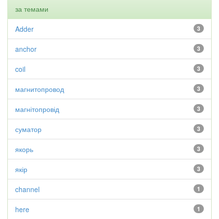
за темами
Adder
3
anchor
3
coil
3
магнитопровод
3
магнітопровід
3
суматор
3
якорь
3
якір
3
channel
1
here
1