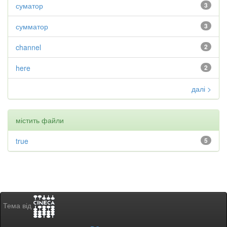
суматор
3
сумматор
3
channel
2
here
2
далі >
містить файли
true
5
Тема від