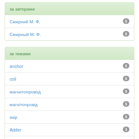
за авторами
Смирний М. Ф.
5
Смирный М. Ф.
5
за темами
anchor
5
coil
5
магнитопровод
5
магнітопровід
5
якір
5
Adder
3