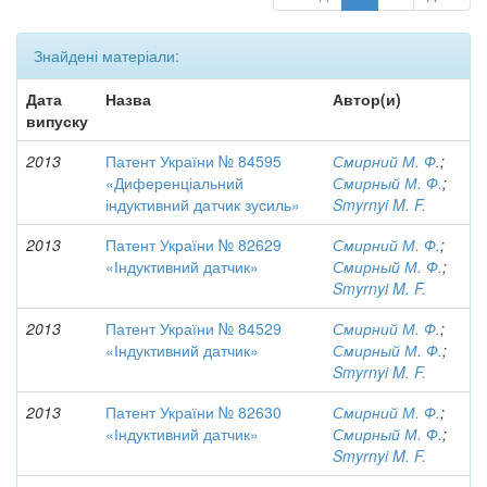
Знайдені матеріали:
Дата
Назва
Автор(и)
випуску
2013
Патент України № 84595
Смирний М. Ф.
;
«Диференціальний
Смирный М. Ф.
;
індуктивний датчик зусиль»
Smyrnyi M. F.
2013
Патент України № 82629
Смирний М. Ф.
;
«Індуктивний датчик»
Смирный М. Ф.
;
Smyrnyi M. F.
2013
Патент України № 84529
Смирний М. Ф.
;
«Індуктивний датчик»
Смирный М. Ф.
;
Smyrnyi M. F.
2013
Патент України № 82630
Смирний М. Ф.
;
«Індуктивний датчик»
Смирный М. Ф.
;
Smyrnyi M. F.