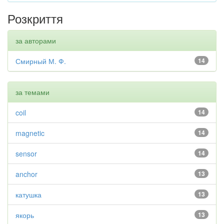
Розкриття
за авторами
Смирный М. Ф.
14
за темами
coil
14
magnetic
14
sensor
14
anchor
13
катушка
13
якорь
13