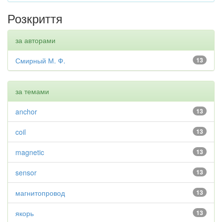
Розкриття
за авторами
Смирный М. Ф.
13
за темами
anchor
13
coil
13
magnetic
13
sensor
13
магнитопровод
13
якорь
13