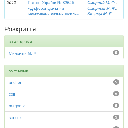
2013
Патент України № 82625
Смирний М. Ф.
;
«Диференціальний
Смирный М. Ф.
;
індуктивний датчик зусиль»
Smyrnyi M. F.
Розкриття
за авторами
Смирный М. Ф.
5
за темами
anchor
5
coil
5
magnetic
5
sensor
5