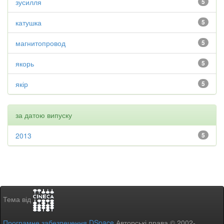
зусилля
5
катушка
5
магнитопровод
5
якорь
5
якір
5
за датою випуску
2013
5
Тема від
Програмне забезпечення DSpace
Авторські права © 2002-