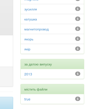
зусилля
5
катушка
5
магнитопровод
5
якорь
5
якір
5
за датою випуску
2013
5
містить файли
true
5