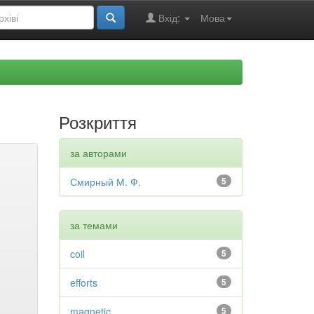
Вхід:
Мова
Розкриття
за авторами
Смирный М. Ф.
5
за темами
coil
5
efforts
5
magnetic
5