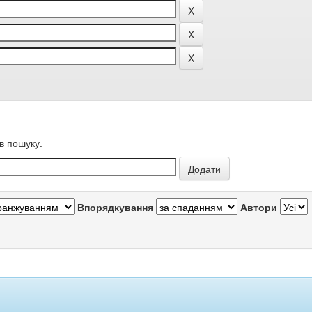
в пошуку.
Впорядкування
Автори